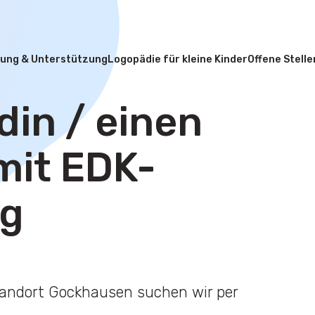
ung & Unterstützung
Logopädie für kleine Kinder
Offene Stelle
din / einen
mit EDK-
ng
Standort Gockhausen suchen wir per