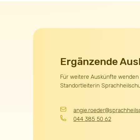
Ergänzende Aus
Für weitere Auskünfte wenden S
Standortleiterin Sprachheilschu
angie.roeder@sprachheils
044 385 50 62